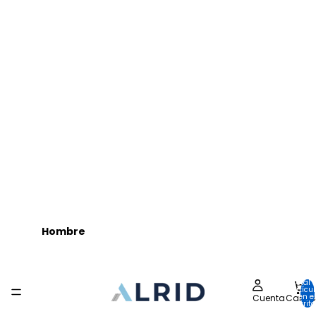
Hombre
Total 
artícu
en el
Carrito
Cuenta
carrito