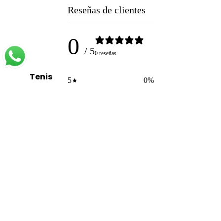
Reseñas de clientes
0
/ 5
0 reseñas
Tenis
5
0
%
Gorras
4
0
%
Ver
3
0
%
todo
2
0
%
1
0
%
Escribir una reseña
Reseñas
0