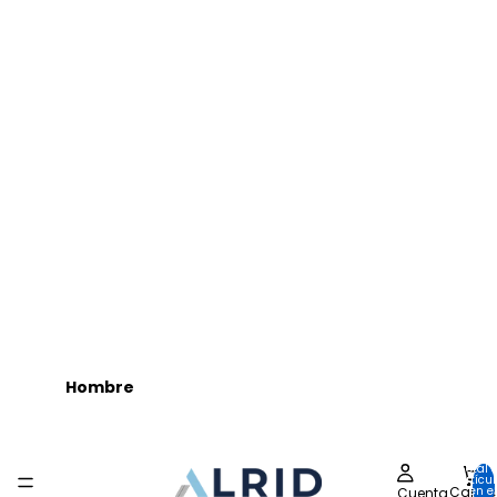
Hombre
Total 
artícu
en el
Carrito
Cuenta