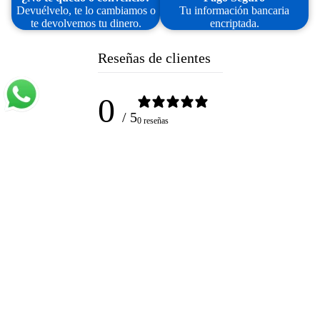
Devuélvelo, te lo cambiamos o
Tu información bancaria
te devolvemos tu dinero.
encriptada.
Reseñas de clientes
0
/ 5
0 reseñas
5
0
%
Tenis
4
0
%
Gorras
3
0
%
Ver
2
0
%
todo
1
0
%
Escribir una reseña